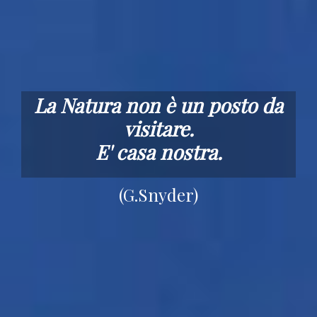
36 appartamenti
dotati di ogni comfort
In una cornice naturale unica e
intatta