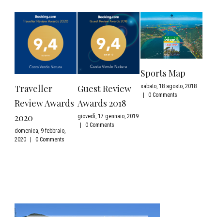
Sports Map
Le 
del
Traveller
Guest Review
sabato, 18 agosto, 2018
|
0 Comments
Review Awards
Awards 2018
giove
|
0 
2020
giovedì, 17 gennaio, 2019
|
0 Comments
domenica, 9 febbraio,
2020
|
0 Comments